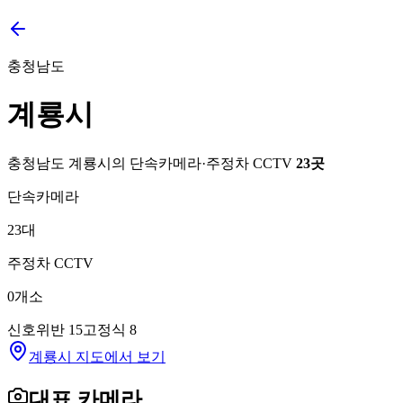
충청남도
계룡시
충청남도
계룡시
의 단속카메라·주정차 CCTV
23
곳
단속카메라
23
대
주정차 CCTV
0
개소
신호위반
15
고정식
8
계룡시 지도에서 보기
대표 카메라