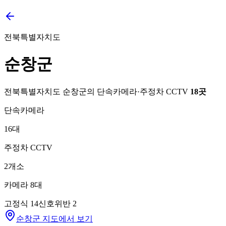
전북특별자치도
순창군
전북특별자치도
순창군
의 단속카메라·주정차 CCTV
18
곳
단속카메라
16
대
주정차 CCTV
2
개소
카메라
8
대
고정식
14
신호위반
2
순창군 지도에서 보기