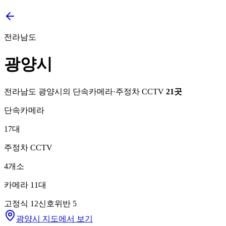
전라남도
광양시
전라남도
광양시
의 단속카메라·주정차 CCTV
21
곳
단속카메라
17
대
주정차 CCTV
4
개소
카메라
11
대
고정식
12
신호위반
5
광양시 지도에서 보기