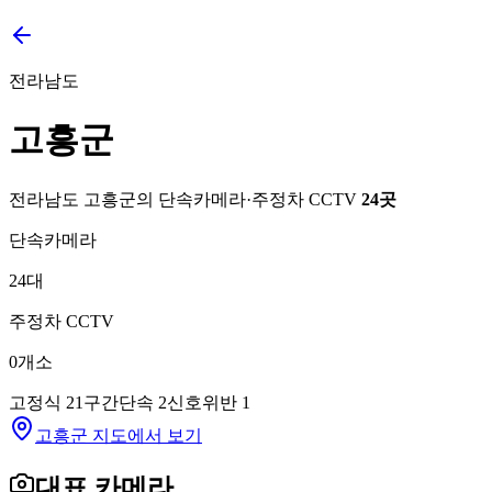
전라남도
고흥군
전라남도
고흥군
의 단속카메라·주정차 CCTV
24
곳
단속카메라
24
대
주정차 CCTV
0
개소
고정식
21
구간단속
2
신호위반
1
고흥군 지도에서 보기
대표 카메라