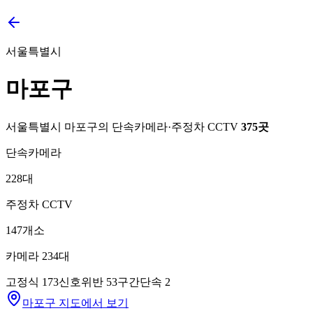
서울특별시
마포구
서울특별시
마포구
의 단속카메라·주정차 CCTV
375
곳
단속카메라
228
대
주정차 CCTV
147
개소
카메라
234
대
고정식
173
신호위반
53
구간단속
2
마포구 지도에서 보기