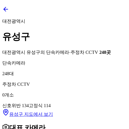
대전광역시
유성구
대전광역시
유성구
의 단속카메라·주정차 CCTV
248
곳
단속카메라
248
대
주정차 CCTV
0
개소
신호위반
134
고정식
114
유성구 지도에서 보기
대표 카메라