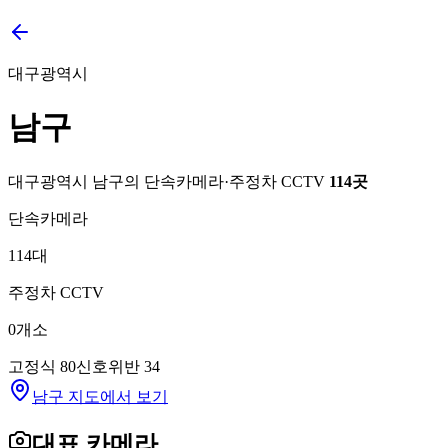
대구광역시
남구
대구광역시
남구
의 단속카메라·주정차 CCTV
114
곳
단속카메라
114
대
주정차 CCTV
0
개소
고정식
80
신호위반
34
남구 지도에서 보기
대표 카메라