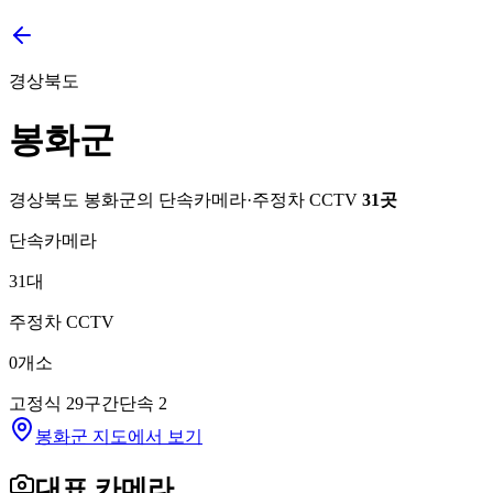
경상북도
봉화군
경상북도
봉화군
의 단속카메라·주정차 CCTV
31
곳
단속카메라
31
대
주정차 CCTV
0
개소
고정식
29
구간단속
2
봉화군 지도에서 보기
대표 카메라