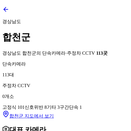
경상남도
합천군
경상남도
합천군
의 단속카메라·주정차 CCTV
113
곳
단속카메라
113
대
주정차 CCTV
0
개소
고정식
101
신호위반
8
기타
3
구간단속
1
합천군 지도에서 보기
대표 카메라