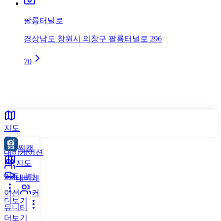
팔룡터널로
경상남도 창원시 의창구 팔룡터널로 296
70
지도
찍캠
내비게이션
지도
커뮤니티
내비게
이션
커
더보기
뮤니티
더보기