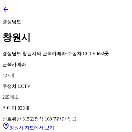
경상남도
창원시
경상남도
창원시
의 단속카메라·주정차 CCTV
692
곳
단속카메라
427
대
주정차 CCTV
265
개소
카메라
833
대
신호위반
315
고정식
100
구간단속
12
창원시 지도에서 보기