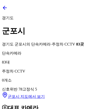
경기도
군포시
경기도
군포시
의 단속카메라·주정차 CCTV
83
곳
단속카메라
83
대
주정차 CCTV
0
개소
신호위반
78
고정식
5
군포시 지도에서 보기
대표 카메라