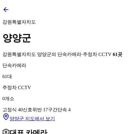
강원특별자치도
양양군
강원특별자치도
양양군
의 단속카메라·주정차 CCTV
61
곳
단속카메라
61
대
주정차 CCTV
0
개소
고정식
40
신호위반
17
구간단속
4
양양군 지도에서 보기
대표 카메라